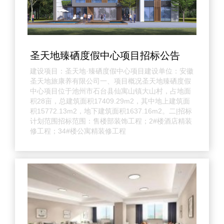
圣天地臻硒度假中心项目招标公告
建设项目：圣天地·臻硒度假中心项目建设单位：安徽
圣天地旅康养有限公司一、项目概况圣天地臻硒度假
中心项目位于池州市石台县仙寓山镇大山村，占地面
积28亩，总建筑面积17409.29m2，其中地上建筑面
积15772.13m2，地下建筑面积1637.16m2。二|招标
计划范围招标范围：售楼部装饰工程；2#楼酒店精装
修工程；34#楼公寓精装修工程